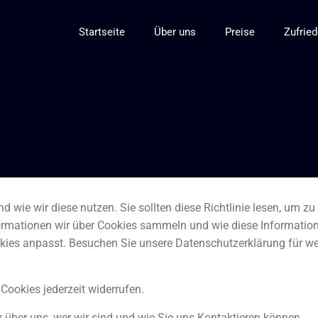
Startseite
Über uns
Preise
Zufried
nd wie wir diese nutzen. Sie sollten diese Richtlinie lesen, um z
formationen wir über Cookies sammeln und wie diese Information
okies anpasst. Besuchen Sie unsere Datenschutzerklärung für we
ookies jederzeit widerrufen.
 über uns, wer wir sind und wie Sie uns Kontaktieren können.